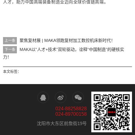
人才，助力中国高端装备制造业迈向全球价值链高端。
聚焦复材展 | MAKA领跑复材加工数控机床新时代！
上一条
MAKA以“人才+技术”双轮驱动，诠释“中国制造”的硬核实
下一条
力！
本文标签：
024-88258828
024-89700158
沈阳市大东区前詹街19号