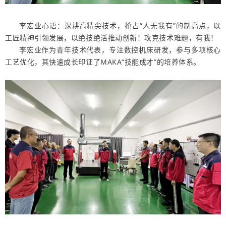
李宏业心语：深耕高精尖技术，抢占“人无我有”的制高点，以
工匠精神引领发展，以绝技绝活推动创新！攻克技术难题，有我！
李宏业作为青年技术代表，专注数控机床研发，参与多项核心
工艺优化，其快速成长印证了MAKA“技能成才”的培养体系。